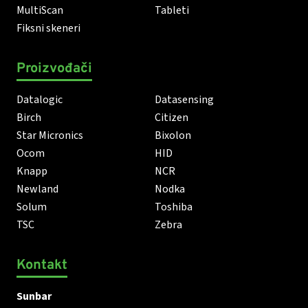
MultiScan
Tableti
Fiksni skeneri
Proizvođači
Datalogic
Datasensing
Birch
Citizen
Star Micronics
Bixolon
Ocom
HID
Knapp
NCR
Newland
Nodka
Solum
Toshiba
TSC
Zebra
Kontakt
Sunbar