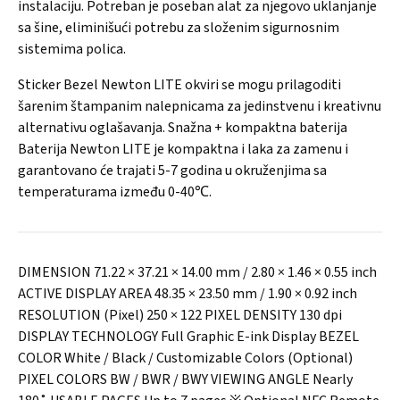
instalaciju. Potreban je poseban alat za njegovo uklanjanje
sa šine, eliminišući potrebu za složenim sigurnosnim
sistemima polica.
Sticker Bezel Newton LITE okviri se mogu prilagoditi
šarenim štampanim nalepnicama za jedinstvenu i kreativnu
alternativu oglašavanja. Snažna + kompaktna baterija
Baterija Newton LITE je kompaktna i laka za zamenu i
garantovano će trajati 5-7 godina u okruženjima sa
temperaturama između 0-40℃.
DIMENSION 71.22 × 37.21 × 14.00 mm / 2.80 × 1.46 × 0.55 inch
ACTIVE DISPLAY AREA 48.35 × 23.50 mm / 1.90 × 0.92 inch
RESOLUTION (Pixel) 250 × 122 PIXEL DENSITY 130 dpi
DISPLAY TECHNOLOGY Full Graphic E-ink Display BEZEL
COLOR White / Black / Customizable Colors (Optional)
PIXEL COLORS BW / BWR / BWY VIEWING ANGLE Nearly