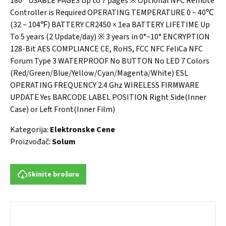
180˚ USABLE PAGES Up to 7 pages ※ Optional NFC Remote
Controller is Required OPERATING TEMPERATURE 0 ~ 40℃
(32 ~ 104℉) BATTERY CR2450 × 1ea BATTERY LIFETIME Up
To 5 years (2 Update/day) ※ 3 years in 0°~10° ENCRYPTION
128-Bit AES COMPLIANCE CE, RoHS, FCC NFC FeliCa NFC
Forum Type 3 WATERPROOF No BUTTON No LED 7 Colors
(Red/Green/Blue/Yellow/Cyan/Magenta/White) ESL
OPERATING FREQUENCY 2.4 Ghz WIRELESS FIRMWARE
UPDATE Yes BARCODE LABEL POSITION Right Side(Inner
Case) or Left Front(Inner Film)
Kategorija:
Elektronske Cene
Proizvođač:
Solum
Skinite brošuru