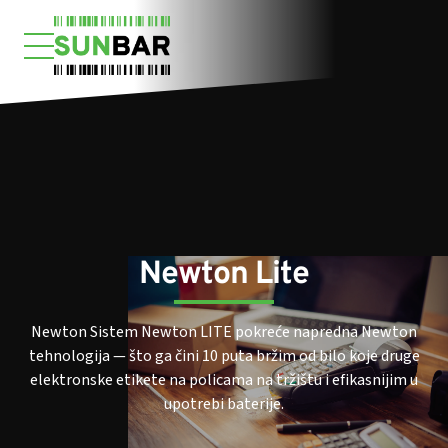
PROIZVODI
VESTI
KONTAKT
Newton Lite
Newton Sistem Newton LITE pokreće napredna Newton
tehnologija — što ga čini 10 puta bržim od bilo koje druge
elektronske etikete na policama na tržištu i efikasnijim u
upotrebi baterije.