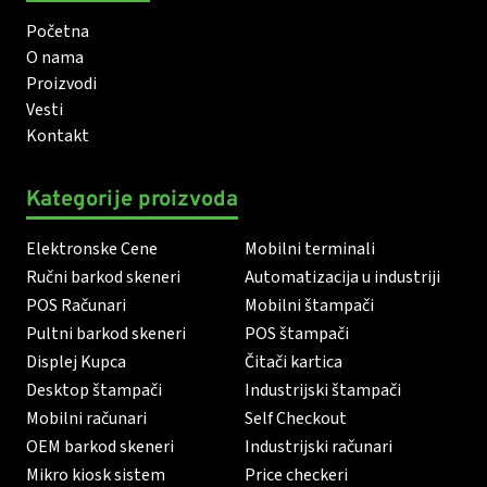
Početna
O nama
Proizvodi
Vesti
Kontakt
Kategorije proizvoda
Elektronske Cene
Mobilni terminali
Ručni barkod skeneri
Automatizacija u industriji
POS Računari
Mobilni štampači
Pultni barkod skeneri
POS štampači
Displej Kupca
Čitači kartica
Desktop štampači
Industrijski štampači
Mobilni računari
Self Checkout
OEM barkod skeneri
Industrijski računari
Mikro kiosk sistem
Price checkeri